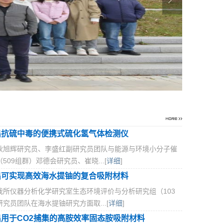
出抗硫中毒的便携式硫化氢气体检测仪
耿旭辉研究员、李盛红副研究员团队与能源与环境小分子催
509组群）邓德会研究员、崔晓...[
详细
]
出可实现高效海水提铀的复合吸附材料
我所仪器分析化学研究室生态环境评价与分析研究组（103
究员团队在海水提铀研究方面取...[
详细
]
用于CO2捕集的高胺效率固态胺吸附材料