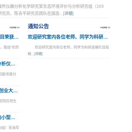
我所仪器分析化学研究室生态环境评价与分析研究组（103
究员、陈吉平研究员团队在固态...[
详细
]
通知公告
106组“农药残留高灵敏快速检测关键技术及应用”项目荣获辽宁...
欢迎研究室内各位老师、同学为科研进展...
，我组“农药
​欢迎研究室内各位老师、同学为科研进展栏目投
稿...[
详细
]
李海洋研究员团队研发的中心医用血液丙泊酚浓度分析仪获批二...
泊酚浓度分
术中手持式原位甲状旁腺荧光探测器”项目获得创新创业大赛二等奖
沈阳应用生
应用我所“焚烧烟气源头端多污染物协同减排技术”的小型生活...
3组）张海军