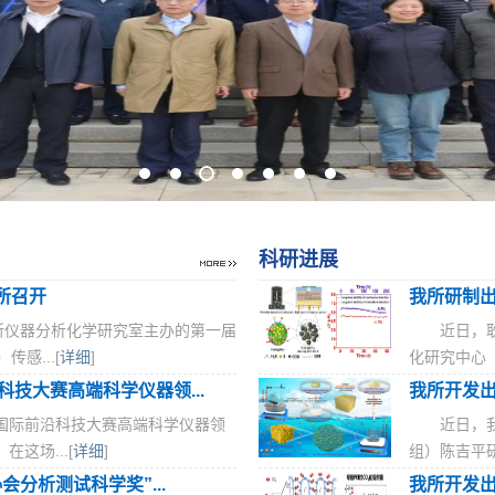
科研进展
所召开
我所研制
由我所仪器分析化学研究室主办的第一届
近日，
感...[
详细
]
化研究中心（
科技大赛高端科学仪器领...
我所开发
关村国际前沿科技大赛高端科学仪器领
近日，
这场...[
详细
]
组）陈吉平研
分析测试科学奖”...
我所开发出